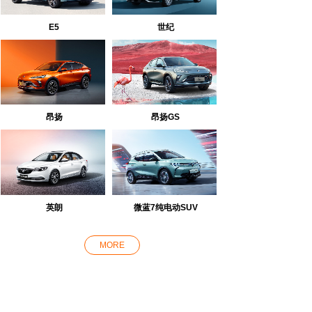
E5
世纪
昂扬
昂扬GS
英朗
微蓝7纯电动SUV
MORE
ACTIVITY
NEWS