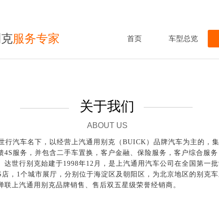
别克
服务专家
首页
车型总览
关于我们
ABOUT
US
世行汽车名下，以经营上汽通用别克（
BUICK）品牌汽车为主的，
馈4S服务，并包含二手车置换，客户金融、保险服务，客户综合服
达世行别克始建于1998年12月，是上汽通用汽车公司在全国第一
4S店，1个城市展厅，分别位于海淀区及朝阳区，为北京地区的别克
蝉联上汽通用别克品牌销售、售后双五星级荣誉经销商。